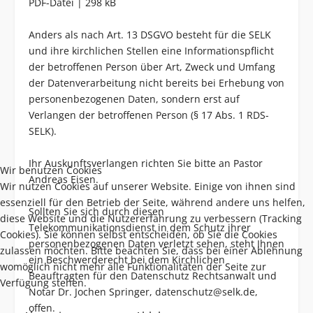
PDF-Datei | 298 kB
Anders als nach Art. 13 DSGVO besteht für die SELK
und ihre kirchlichen Stellen eine Informationspflicht
der betroffenen Person über Art, Zweck und Umfang
der Datenverarbeitung nicht bereits bei Erhebung von
personenbezogenen Daten, sondern erst auf
Verlangen der betroffenen Person (§ 17 Abs. 1 RDS-
SELK).
Ihr Auskunftsverlangen richten Sie bitte an
Pastor
Wir benutzen Cookies
Andreas Eisen
.
Wir nutzen Cookies auf unserer Website. Einige von ihnen sind
essenziell für den Betrieb der Seite, während andere uns helfen,
Sollten Sie sich durch diesen
diese Website und die Nutzererfahrung zu verbessern (Tracking
Telekommunikationsdienst in dem Schutz ihrer
Cookies). Sie können selbst entscheiden, ob Sie die Cookies
personenbezogenen Daten verletzt sehen, steht Ihnen
zulassen möchten. Bitte beachten Sie, dass bei einer Ablehnung
ein Beschwerderecht bei dem Kirchlichen
womöglich nicht mehr alle Funktionalitäten der Seite zur
Beauftragten für den Datenschutz Rechtsanwalt und
Verfügung stehen.
Notar Dr. Jochen Springer,
datenschutz@selk.de
,
offen.