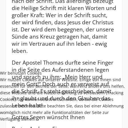
nach der Schrift. Das allerdings bezeugt
die Heilige Schrift mit klaren Worten und
großer Kraft: Wer in der Schrift sucht,
der wird finden, dass Jesus der Christus
ist. Der wird dem begegnen, der unsere
Sünde ans Kreuz getragen hat, damit
wir im Vertrauen auf ihn leben - ewig
leben.
Der Apostel Thomas durfte seine Finger
in die Seite des Auferstandenen legen
Wir benutzen Cookies
und sprach zu ihm: „Mein Herr und
Wir nutzen Cookies auf unserer Website. Einige von ihnen sind
mein Gott!“ Doch auch er verweist auf
essenziell für den Betrieb der Seite, während andere uns helfen,
die Schrift. Es steht geschrieben, damit
diese Website und die Nutzererfahrung zu verbessern (Tracking
ihr glaubt und durch den Glauben das
Cookies). Sie können selbst entscheiden, ob Sie die Cookies
Leben habt!
zulassen möchten. Bitte beachten Sie, dass bei einer Ablehnung
womöglich nicht mehr alle Funktionalitäten der Seite zur
Gottes Segen wünscht Ihnen
Verfügung stehen.